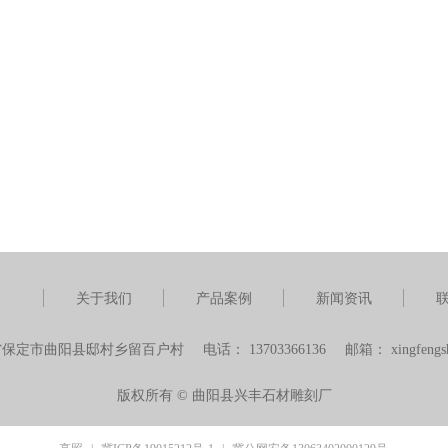
关于我们
产品案例
新闻资讯
省保定市曲阳县邸村乡留百户村
电话：
13703366136
邮箱：
xingfeng
版权所有 ©
曲阳县兴丰石材雕刻厂