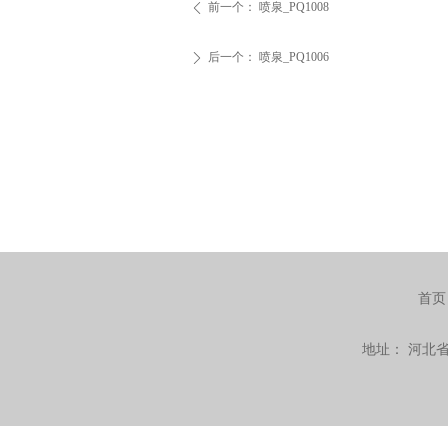
前一个：
喷泉_PQ1008
ꄴ
后一个：
喷泉_PQ1006
ꄲ
首页
地址：
河北